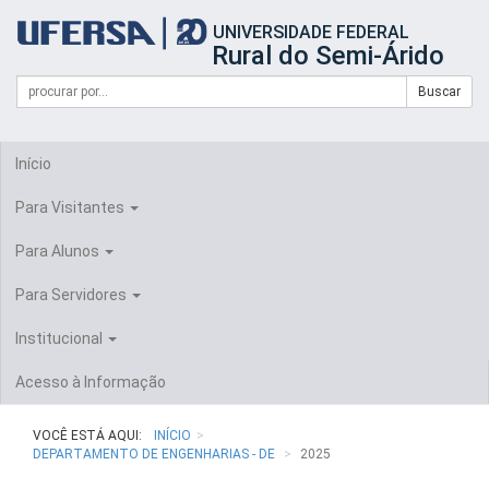
Início
UNIVERSIDADE FEDERAL
do
Rural do Semi-Árido
cabeçalho
do
Campo
Formulário
Buscar
portal
de
da
de
busca
UFERSA
Busca
Início
Para Visitantes
Para Alunos
Para Servidores
Institucional
Acesso à Informação
VOCÊ ESTÁ AQUI:
INÍCIO
DEPARTAMENTO DE ENGENHARIAS - DE
2025