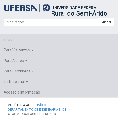
Início
UNIVERSIDADE FEDERAL
do
Rural do Semi-Árido
cabeçalho
do
Campo
Formulário
Buscar
portal
de
da
de
busca
UFERSA
Busca
Início
Para Visitantes
Para Alunos
Para Servidores
Institucional
Acesso à Informação
VOCÊ ESTÁ AQUI:
INÍCIO
DEPARTAMENTO DE ENGENHARIAS - DE
ATAS VERSÃO ASS. ELETRÔNICA